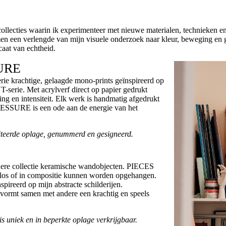
collecties waarin ik experimenteer met nieuwe materialen, technieken en
en een verlengde van mijn visuele onderzoek naar kleur, beweging en ge
caat van echtheid.
URE
gde mono-prints geïnspireerd op
serie. Met acrylverf direct op papier gedrukt
ing en intensiteit. Elk werk is handmatig afgedrukt
ESSURE is een ode aan de energie van het
iteerde oplage, genummerd en gesigneerd.
dere collectie keramische wandobjecten. PIECES
e los of in compositie kunnen worden opgehangen.
spireerd op mijn abstracte schilderijen.
r vormt samen met andere een krachtig en speels
 uniek en in beperkte oplage verkrijgbaar.