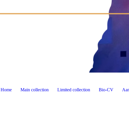
Home
Main collection
Limited collection
Bio-CV
Aan