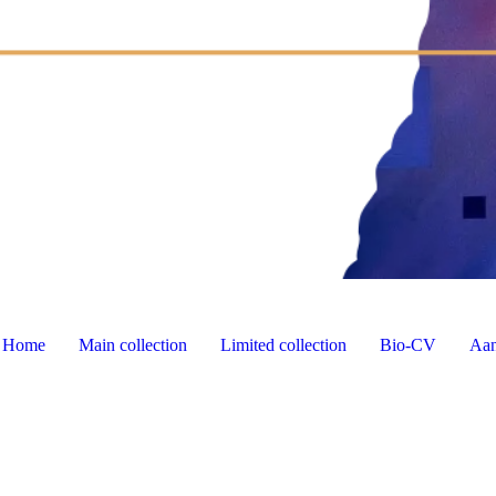
Home
Main collection
Limited collection
Bio-CV
Aan