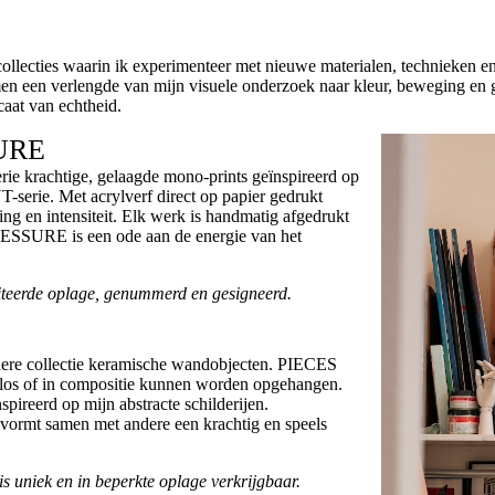
collecties waarin ik experimenteer met nieuwe materialen, technieken en
en een verlengde van mijn visuele onderzoek naar kleur, beweging en ge
caat van echtheid.
URE
gde mono-prints geïnspireerd op
serie. Met acrylverf direct op papier gedrukt
ing en intensiteit. Elk werk is handmatig afgedrukt
ESSURE is een ode aan de energie van het
iteerde oplage, genummerd en gesigneerd.
dere collectie keramische wandobjecten. PIECES
e los of in compositie kunnen worden opgehangen.
spireerd op mijn abstracte schilderijen.
r vormt samen met andere een krachtig en speels
 uniek en in beperkte oplage verkrijgbaar.