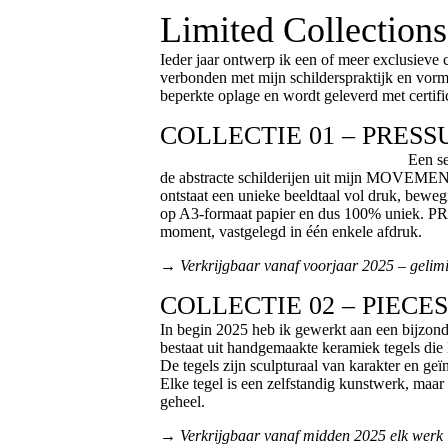
Limited Collections
Ieder jaar ontwerp ik een of meer exclusieve 
verbonden met mijn schilderspraktijk en vorm
beperkte oplage en wordt geleverd met certifi
COLLECTIE 01 – PRESS
Een serie krachtige, gelaa
de abstracte schilderijen uit mijn MOVEMENT-
ontstaat een unieke beeldtaal vol druk, beweg
op A3-formaat papier en dus 100% uniek. PR
moment, vastgelegd
in één enkele afdruk.
→
Verkrijgbaar vanaf voorjaar 2025 – gelim
COLLECTIE 02 – PIECES
In begin 2025 heb ik gewerkt aan een bijzon
bestaat uit handgemaakte keramiek tegels di
De tegels zijn sculpturaal van karakter en geïn
Elke tegel is een zelfstandig kunstwerk, maa
geheel.
→ Verkrijgbaar vanaf midden 2025 elk werk is