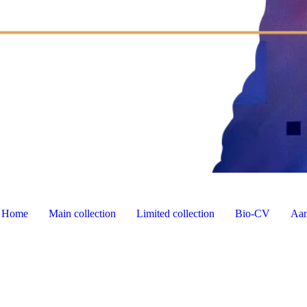
Home
Main collection
Limited collection
Bio-CV
Aan