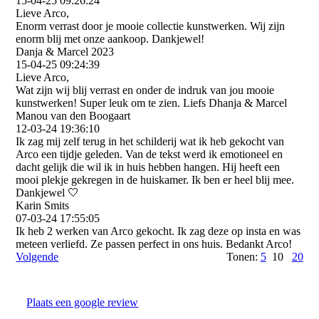
15-04-25
09:26:24
Lieve Arco,
Enorm verrast door je mooie collectie kunstwerken. Wij zijn
enorm blij met onze aankoop. Dankjewel!
Danja & Marcel 2023
15-04-25
09:24:39
Lieve Arco,
Wat zijn wij blij verrast en onder de indruk van jou mooie
kunstwerken! Super leuk om te zien. Liefs Dhanja & Marcel
Manou van den Boogaart
12-03-24
19:36:10
Ik zag mij zelf terug in het schilderij wat ik heb gekocht van
Arco een tijdje geleden. Van de tekst werd ik emotioneel en
dacht gelijk die wil ik in huis hebben hangen. Hij heeft een
mooi plekje gekregen in de huiskamer. Ik ben er heel blij mee.
Dankjewel 🤍
Karin Smits
07-03-24
17:55:05
Ik heb 2 werken van Arco gekocht. Ik zag deze op insta en was
meteen verliefd. Ze passen perfect in ons huis. Bedankt Arco!
Volgende
Tonen:
5
10
20
Plaats een google review