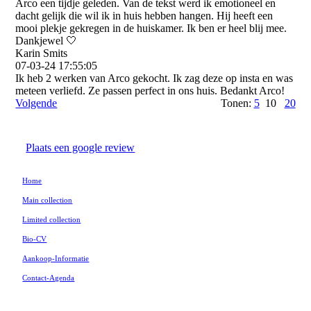
Arco een tijdje geleden. Van de tekst werd ik emotioneel en
dacht gelijk die wil ik in huis hebben hangen. Hij heeft een
mooi plekje gekregen in de huiskamer. Ik ben er heel blij mee.
Dankjewel 🤍
Karin Smits
07-03-24
17:55:05
Ik heb 2 werken van Arco gekocht. Ik zag deze op insta en was
meteen verliefd. Ze passen perfect in ons huis. Bedankt Arco!
Volgende
Tonen:
5
10
20
Plaats een google review
Home
Main collection
Limited collection
Bio-CV
Aankoop-Informatie
Contact-Agenda