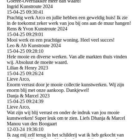
Goeree-Overflakkee meer dan waard!
Ingrid Kunstroute 2024
15-04-25
09:30:41
Prachtig werk Arco en jullie hebben een geweldig huis! Ik zie
in de toekomst zeker werk van jou bij ons aan de muur hangen!
Rens & Yvon Kunstroute 2024
15-04-25
09:29:01
Mooi werk en een prachtige woning. Heel veel succes!
Leo & Ab Kunstroute 2024
15-04-25
09:28:10
Hele mooie en diverse werken. Van alle markten thuis vinden
wij. Absoluut de moeite waard.
Lilian & Henry 2023
15-04-25
09:26:24
Lieve Arco,
Enorm verrast door je mooie collectie kunstwerken. Wij zijn
enorm blij met onze aankoop. Dankjewel!
Danja & Marcel 2023
15-04-25
09:24:39
Lieve Arco,
Wat zijn wij blij verrast en onder de indruk van jou mooie
kunstwerken! Super leuk om te zien. Liefs Dhanja & Marcel
Manou van den Boogaart
12-03-24
19:36:10
Ik zag mij zelf terug in het schilderij wat ik heb gekocht van