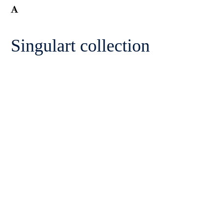
Singulart collection
PERSPECTIVE
CHANGE
EXPECTATIONS
AMAZEMENT
RISE
RISK
NAIVE - www.ALLESVOORKUNST.nl collection
DEVELOPMENT - www.ALLESVOORKUNST.nl
collection