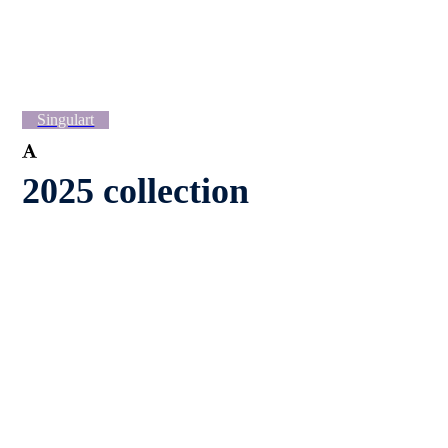
ON CLOUDS - www.ALLESVOORKUNST.nl collection
MOMENT - www.ALLESVOORKUNST.nl collection
SEARCHING
Singulart
2025 collection
LEARNING
PERSPECTIVE
REMEMBRANCE
VULNERABLE
PROSPECT
ONGOING