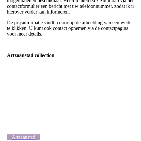
mogelijkheden beschikbaar. Heeft u interesse? Stuur dan via het
contactformulier een bericht met uw telefoonnummer, zodat ik u
hierover verder kan informeren.
De prijsinformatie vindt u door op de afbeelding van een werk
te klikken. U kunt ook contact opnemen via de contactpagina
voor meer details.
Artzaanstad collection
PERSISTENT
DESIRE
GROWTH
BELIEVE
HOME
PROUD
Artzaanstad