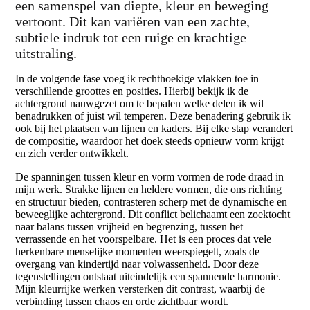
een samenspel van diepte, kleur en beweging
vertoont. Dit kan variëren van een zachte,
subtiele indruk tot een ruige en krachtige
uitstraling.
In de volgende fase voeg ik rechthoekige vlakken toe in
verschillende groottes en posities. Hierbij bekijk ik de
achtergrond nauwgezet om te bepalen welke delen ik wil
benadrukken of juist wil temperen. Deze benadering gebruik ik
ook bij het plaatsen van lijnen en kaders. Bij elke stap verandert
de compositie, waardoor het doek steeds opnieuw vorm krijgt
en zich verder ontwikkelt.
De spanningen tussen kleur en vorm vormen de rode draad in
mijn werk. Strakke lijnen en heldere vormen, die ons richting
en structuur bieden, contrasteren scherp met de dynamische en
beweeglijke achtergrond. Dit conflict belichaamt een zoektocht
naar balans tussen vrijheid en begrenzing, tussen het
verrassende en het voorspelbare. Het is een proces dat vele
herkenbare menselijke momenten weerspiegelt, zoals de
overgang van kindertijd naar volwassenheid. Door deze
tegenstellingen ontstaat uiteindelijk een spannende harmonie.
Mijn kleurrijke werken versterken dit contrast, waarbij de
verbinding tussen chaos en orde zichtbaar wordt.