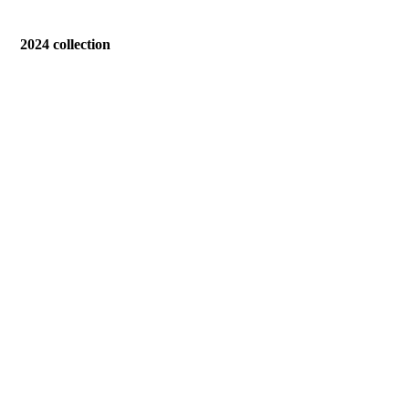
2024 collection
SWEET
NEED
MORNING
HARMONY
MERGE
DISTANCE
RECOVERY
STREAM
BREAKTROUGH - www.ALLESVOORKUNST.nl
collection
DOUBT - www.ALLESVOORKUNST.nl