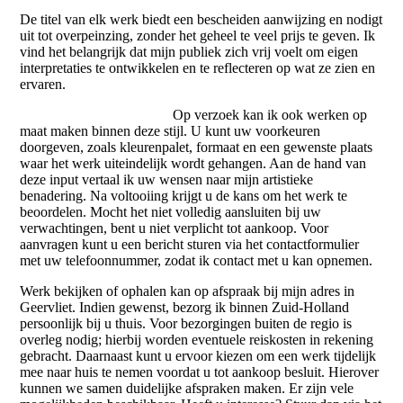
De titel van elk werk biedt een bescheiden aanwijzing en nodigt
uit tot overpeinzing, zonder het geheel te veel prijs te geven. Ik
vind het belangrijk dat mijn publiek zich vrij voelt om eigen
interpretaties te ontwikkelen en te reflecteren op wat ze zien en
ervaren.
Op verzoek kan ik ook werken op
maat maken binnen deze stijl. U kunt uw voorkeuren
doorgeven, zoals kleurenpalet, formaat en een gewenste plaats
waar het werk uiteindelijk wordt gehangen. Aan de hand van
deze input vertaal ik uw wensen naar mijn artistieke
benadering. Na voltooiing krijgt u de kans om het werk te
beoordelen. Mocht het niet volledig aansluiten bij uw
verwachtingen, bent u niet verplicht tot aankoop. Voor
aanvragen kunt u een bericht sturen via het contactformulier
met uw telefoonnummer, zodat ik contact met u kan opnemen.
Werk bekijken of ophalen kan op afspraak bij mijn adres in
Geervliet. Indien gewenst, bezorg ik binnen Zuid-Holland
persoonlijk bij u thuis. Voor bezorgingen buiten de regio is
overleg nodig; hierbij worden eventuele reiskosten in rekening
gebracht. Daarnaast kunt u ervoor kiezen om een werk tijdelijk
mee naar huis te nemen voordat u tot aankoop besluit. Hierover
kunnen we samen duidelijke afspraken maken. Er zijn vele